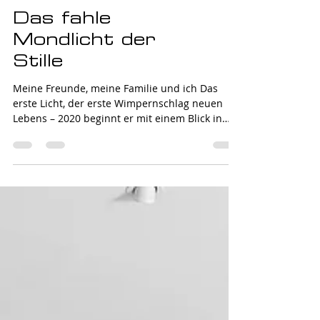
Das fahle
Mondlicht der
Stille
Meine Freunde, meine Familie und ich Das
erste Licht, der erste Wimpernschlag neuen
Lebens – 2020 beginnt er mit einem Blick in
maskierte Gesichter. Keine Mimik, kein Lächeln
– nur ein Augenpaar. Kommunikation reduziert
auf einen schmalen Ausschnitt aus dem
Gesicht. Angst, Einsamkeit, Hoffnungslosigkeit
aber auch noch das Leuchten von Zuversicht