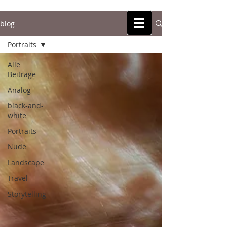
blog
michael anker
zeitpartikel
Portraits
Alle
Beiträge
Analog
black-and-
white
Portraits
Nude
Landscape
Travel
Storytelling