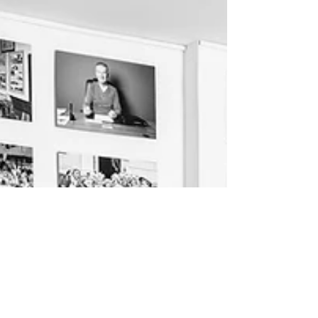
liegen in den Augen. Es ist das Jahrhundertjahr
der Isolation. Über die Zeit legt sich das fahle
Mondlicht der Stille. Ein bleierner