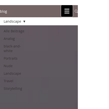
blog
michael anker
zeitpartikel
Landscape
Alle Beiträge
Analog
black-and-
white
Portraits
Nude
Landscape
Travel
Storytelling