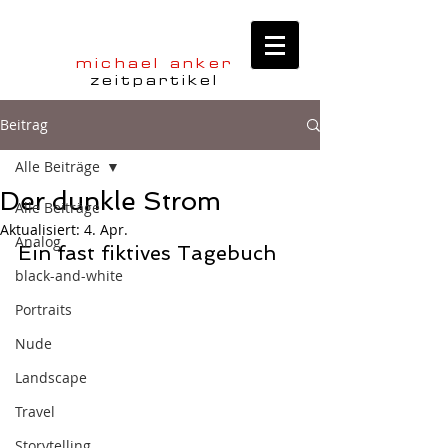
michael anker
zeitpartikel
Beitrag
Alle Beiträge
Der dunkle Strom
Alle Beiträge
Aktualisiert:
4. Apr.
Analog
Ein fast fiktives Tagebuch
black-and-white
Portraits
Nude
Landscape
Travel
Storytelling