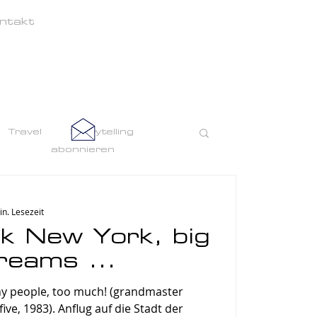
ntakt
Travel
Storytelling
abonnieren
in. Lesezeit
k New York, big
dreams ...
ny people, too much! (grandmaster
ug auf die Stadt der