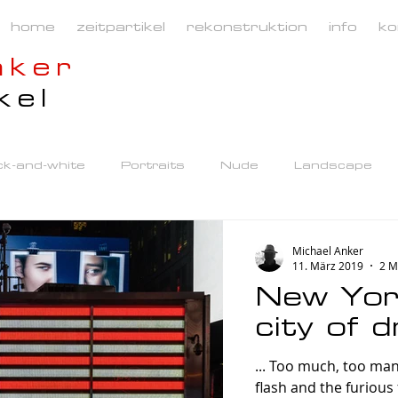
home
zeitpartikel
rekonstruktion
info
ko
nker
kel
ck-and-white
Portraits
Nude
Landscape
Michael Anker
11. März 2019
2 M
New Yor
city of 
... Too much, too ma
flash and the furious five, 1983). Anfl