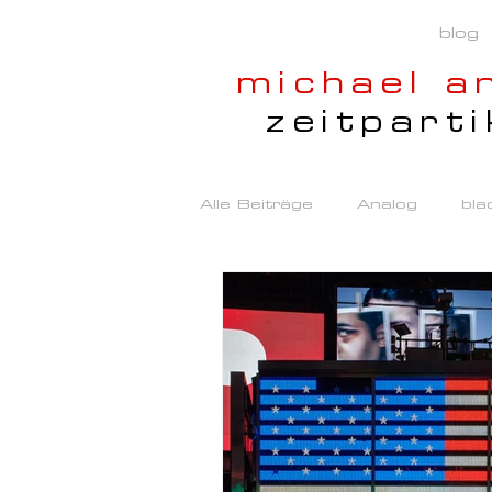
blog
michael a
zeitparti
Alle Beiträge
Analog
bla