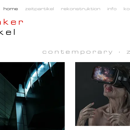
home
zeitpartikel
rekonstruktion
info
ko
nker
kel
contemporary · z