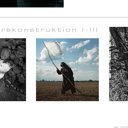
 rekonstruktion I-III
all rig