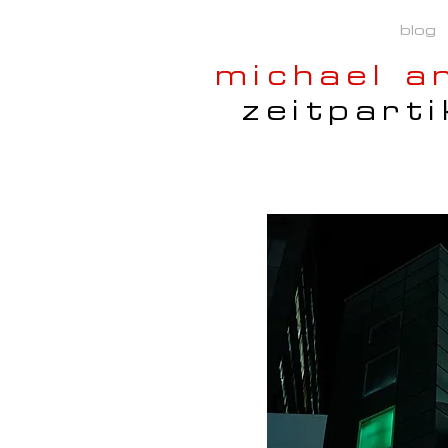
blog
michael a
zeitparti